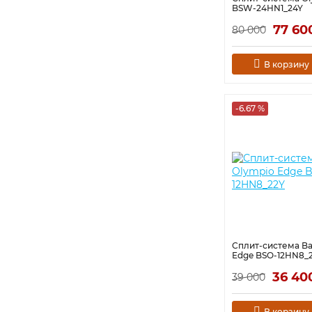
BSW-24HN1_24Y
77 60
80 000
В корзину
-6.67 %
Сплит-система Ba
Edge BSO-12HN8_
36 40
39 000
В корзину