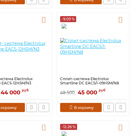
-9.09 %
истема Electrolux
Сплит-система Electrolux
e EACS-12HSM/N3
Smartline DC EACS/I-09HSM/N8
руб
руб
44 000
45 000
49 500
 корзину
В корзину
-12.26 %