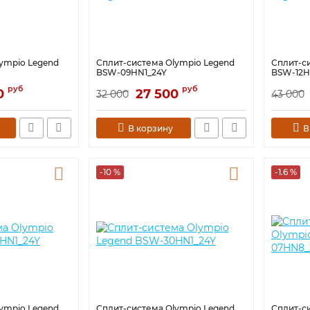
ympio Legend
Сплит-система Olympio Legend
Сплит-с
BSW-09HN1_24Y
BSW-12H
руб
руб
0
27 500
32 000
43 000
В корзину
В
-10 %
-1.6 %
ympio Legend
Сплит-система Olympio Legend
Сплит-си