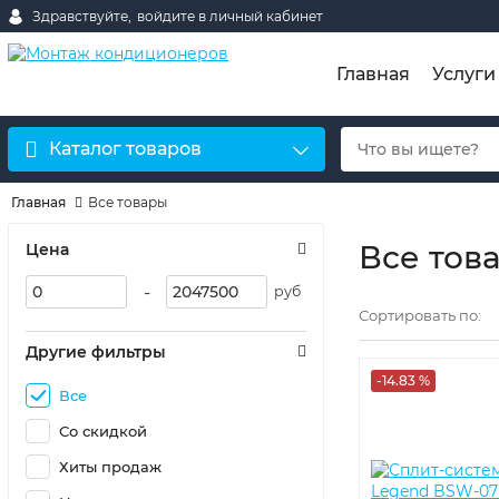
Здравствуйте,
войдите в личный кабинет
Главная
Услуги
Каталог товаров
Главная
Все товары
Все тов
Цена
-
руб
Сортировать по:
Другие фильтры
-14.83 %
Все
Со скидкой
Хиты продаж