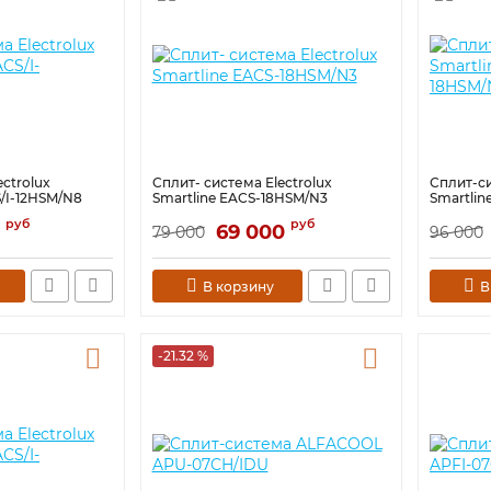
ctrolux
Сплит- система Electrolux
Сплит-си
S/I-12HSM/N8
Smartline EACS-18HSM/N3
Smartlin
руб
руб
69 000
79 000
96 000
В корзину
В
-21.32 %