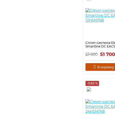
Сплит-система Ele
Smartline DC EAC
51 700
57 000
В корзину
-9.83 %