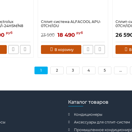
ctrolux
Сплит-система ALFACOOL APU-
Сплит-си
S/I-24HSM/N8
07CH/IDU
07CH/IDU
руб
руб
00
18 490
26 59
23 500
В корзину
В
1
2
3
4
5
...
Каталог товаров
Кондиционеры
осы
Аксессуары для сплит-систем
Промышленное кондициониро