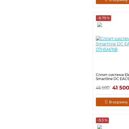
-8.79 %
Сплит-система Ele
Smartline DC EAC
41 50
45 500
В корзину
-9.3 %