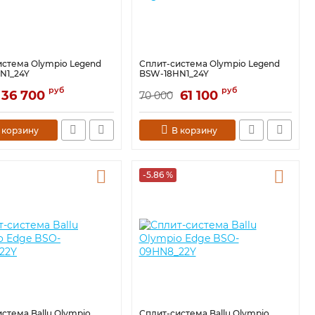
истема Olympio Legend
Сплит-система Olympio Legend
N1_24Y
BSW-18HN1_24Y
руб
руб
36 700
61 100
70 000
 корзину
В корзину
-5.86 %
стема Ballu Olympio
Сплит-система Ballu Olympio