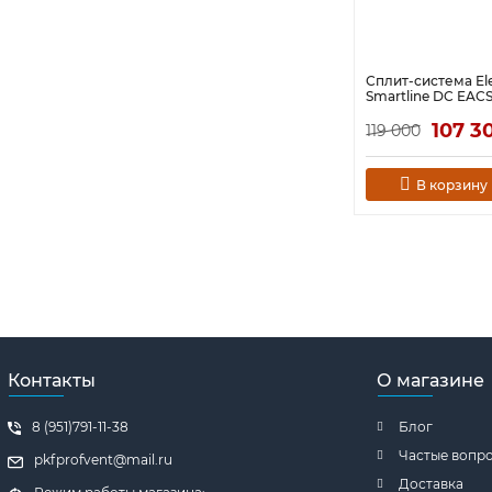
Сплит-система Ele
Smartline DC EAC
107 3
119 000
В корзину
Контакты
О магазине
8 (951)791-11-38
Блог
Частые вопр
pkfprofvent@mail.ru
Доставка