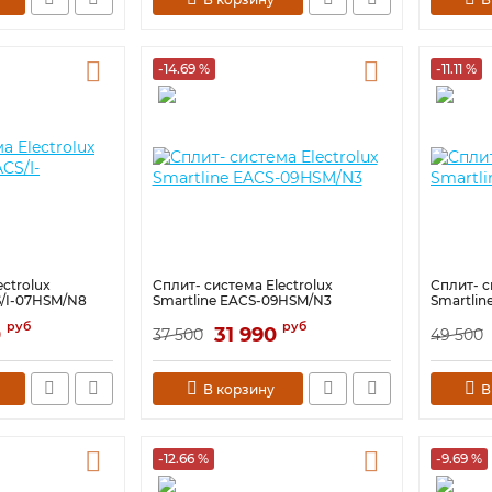
-14.69 %
-11.11 %
ctrolux
Сплит- система Electrolux
Сплит- с
S/I-07HSM/N8
Smartline EACS-09HSM/N3
Smartlin
руб
руб
0
31 990
37 500
49 500
В корзину
В
-12.66 %
-9.69 %