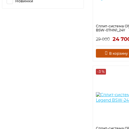
Новинки
Сплит-система Ol
BSW-07HN1_24Y
24 70
29 000
В корзину
-3 %
Сплит-система Ol