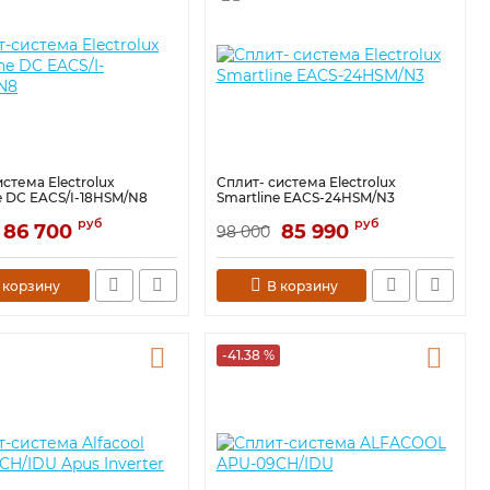
стема Electrolux
Сплит- система Electrolux
e DC EACS/I-18HSM/N8
Smartline EACS-24HSM/N3
руб
руб
86 700
85 990
98 000
 корзину
В корзину
-41.38 %