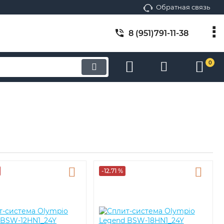
Смотреть все
Обратная связь
8 (951)791-11-38
0
-12.71 %