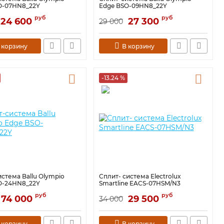
O-07HN8_22Y
Edge BSO-09HN8_22Y
руб
руб
24 600
27 300
29 000
 корзину
В корзину
-13.24 %
стема Ballu Olympio
Сплит- система Electrolux
O-24HN8_22Y
Smartline EACS-07HSM/N3
руб
руб
74 000
29 500
34 000
 корзину
В корзину