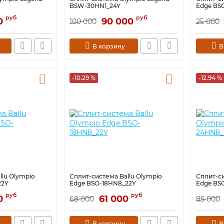
BSW-30HN1_24Y
Edge BS
руб
руб
0
90 000
100 000
25 000
В корзину
В
-10.29 %
-12.94 %
llu Olympio
Сплит-система Ballu Olympio
Сплит-си
22Y
Edge BSO-18HN8_22Y
Edge BS
руб
руб
0
61 000
68 000
85 000
В корзину
В